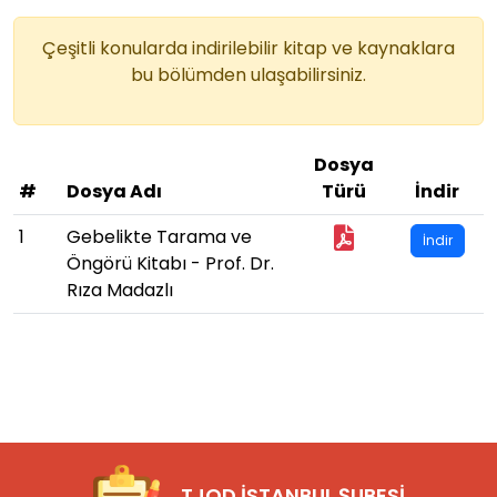
Çeşitli konularda indirilebilir kitap ve kaynaklara
bu bölümden ulaşabilirsiniz.
Dosya
#
Dosya Adı
Türü
İndir
1
Gebelikte Tarama ve
İndir
Öngörü Kitabı - Prof. Dr.
Rıza Madazlı
TJOD İSTANBUL ŞUBESİ